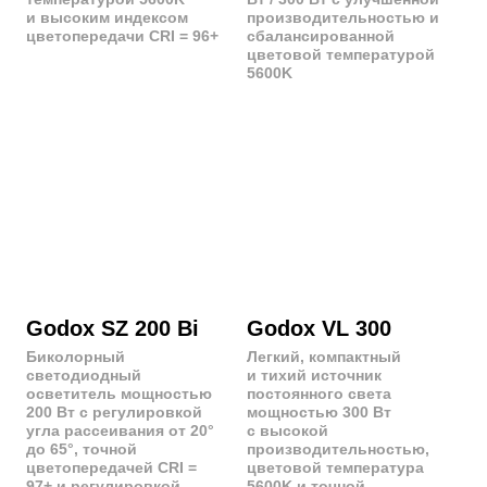
Aputure Amaran
Aputure Amaran
200 xS
300 c
Точечный источник света
Полноцветный
мощностью 200 Вт с
светодиодный RGBWW
регулируемой цветовой
светильник мощностью 300
температурой 2700K -
Вт с широким диапазоном
6500K и лучшей в своем
цветовой температуры CCT
классе точностью
= 2500K - 7500K
цветопередачи с SSI=89
Цена
: 500 руб./час
(CRI = 95+)
Цена:
300 руб./час
Godox RC-A6
Godox RC-A5II
Пульт дистанционного
Пульт дистанционного
управления для
управления для
беспроводной
беспроводной настройки
настройки параметров
параметров осветителей
осветителей Godox
Godox серии VL
серий SL и SZ