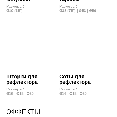
Проектор
Фрост-рама
Цена: 500 руб./час
Размеры:
100х150 | 150х200
Отражатель
Гибкое зеркало
Размеры:
серебро | золото
Ø80 | 150х200 | U
60х150