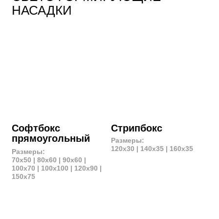
Софтбокс
Софтбокс
сферический
цилиндрический
Размеры:
Размеры:
Ø65 | Ø85
Ø46x72
Рефлектор
Рефлектор
стандартный
параболический
Размеры:
Ø20 (30°) | Ø27 (15°) | Ø32
Ø16 (45°) | Ø18 (60°) | Ø18
(40°)
(70°) | Ø20 (65°)