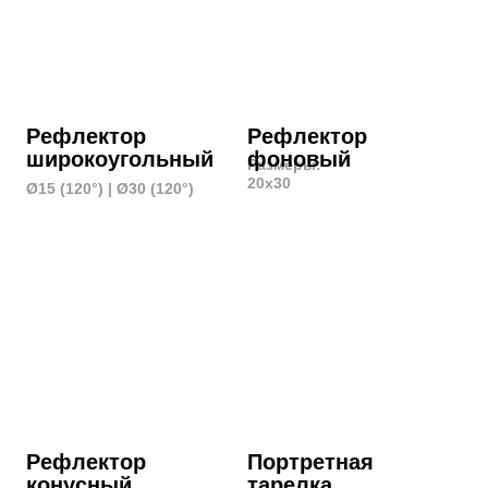
Godox FLS 8
Godox FLS 10
Насадка оптическая
Насадка оптическая
с линзой Френеля Ø25
с линзой Френеля Ø36
Цена: 300 руб./час
Цена: 300 руб./час
Лазер световой
Генератор дыма
Комплект, включающий
Тяжелый/легкий дым
лазер, дым-машину
Цена: 300 руб./час
и ассистента по
настройке оборудования.
Цена: 2000 руб./2 часа