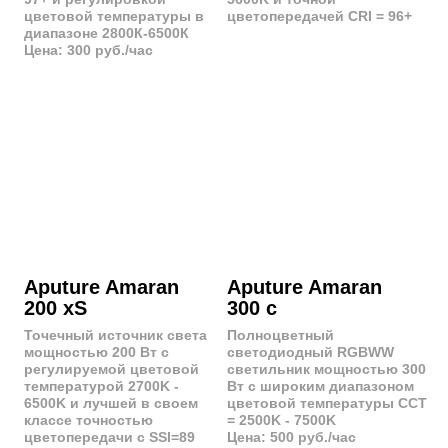
СВЕТОФОРМИРУЮЩИЕ
НАСАДКИ
Софтбокс
Стрипбокс
прямоугольный
Размеры:
120x30 | 140x35 | 160x35
Размеры:
70x50 | 80x60 | 90x60 |
100x70 | 100x100 | 120x90 |
150x75