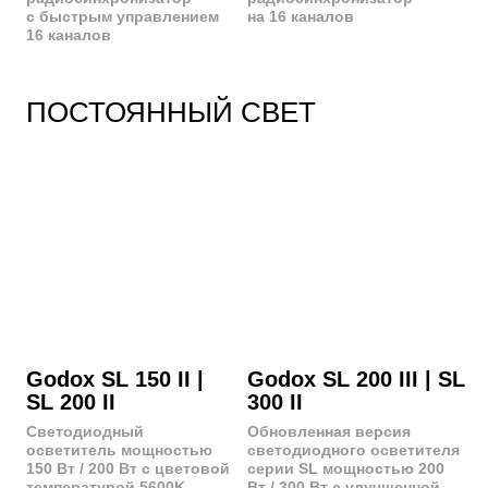
Godox SZ 200 Bi
Godox VL 300
Биколорный
Легкий, компактный
светодиодный
и тихий источник
осветитель мощностью
постоянного света
200 Вт с регулировкой
мощностью 300 Вт
угла рассеивания от 20°
с высокой
до 65°, точной
производительностью,
цветопередачей CRI =
цветовой температура
97+ и регулировкой
5600K и точной
цветовой температуры в
цветопередачей CRI = 96+
диапазоне 2800К-6500К
Цена:
300 руб./час