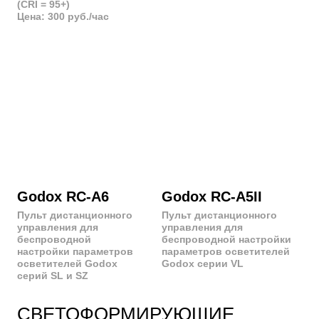
Октобокс
Софтбокс 16-
секционный
Размеры:
Ø90 | Ø120
Размеры:
Ø80 | Ø120
Софтбокс 16-
Зонт
секционный
Размеры:
параболический
Ø115 (комбинированный) |
Ø165 (параболический +
Размеры:
диффузор)
Ø90 | Ø120