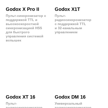
Пульт-
Универсальный
радиосинхронизатор
радиосинхронизатор
с быстрым управлением
на 16 каналов
16 каналов
ПОСТОЯННЫЙ СВЕТ
Godox SL 150 II |
Godox SL 200 III | SL
SL 200 II
300 II
Светодиодный
Обновленная версия
осветитель мощностью
светодиодного осветителя
150 Вт / 200 Вт с цветовой
серии SL мощностью 200
температурой 5600K
Вт / 300 Вт с улучшенной
и высоким индексом
производительностью и
цветопередачи CRI = 96+
сбалансированной
цветовой температурой
5600K