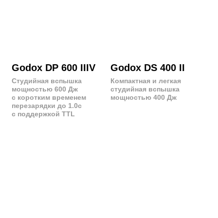
Godox X Pro II
Godox X1T
Пульт-синхронизатор с
Пульт-
поддержкой TTL и
радиосинхронизатор
высокоскоростной
с поддержкой TTL
синхронизацией HSS
и 32-канальным
для быстрого
управлением
управления системой
вспышек
Godox XT 16
Godox DM 16