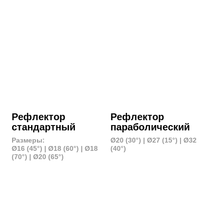
Spotlight
Universal Spot
Проекционная насадка
Проекционная насадка
(подходит для импульсных
с линзой 36° + ирисовая
источников света)
диафрагма и цветные
фильтры
Цена: 500 руб./час
Aputure Amaran
Маски гобо
Spotlight SE
100+ трафаретов
Проекционная насадка
с линзой 36° + ирисовая
диафрагма
Цена: 500 руб./час