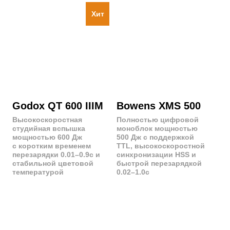
Godox QT 600 IIIM
Bowens XMS 500
Высокоскоростная
Полностью цифровой
студийная вспышка
моноблок мощностью
мощностью 600 Дж
500 Дж с поддержкой
с коротким временем
TTL, высокоскоростной
перезарядки 0.01–0.9с и
синхронизации HSS и
стабильной цветовой
быстрой перезарядкой
температурой
0.02–1.0с
Godox DP 600 IIIV
Godox DS 400 II
Студийная вспышка
Компактная и легкая
мощностью 600 Дж
студийная вспышка
с коротким временем
мощностью 400 Дж
перезарядки до 1.0с
с поддержкой TTL