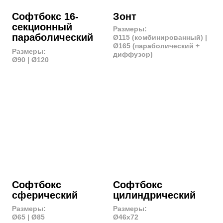
Шторки для
Соты для
рефлектора
рефлектора
Размеры:
Размеры:
Ø16 | Ø18 | Ø20
Ø16 | Ø18 | Ø20
ЭФФЕКТЫ
Godox VSA 36К
Bowens BW 1880